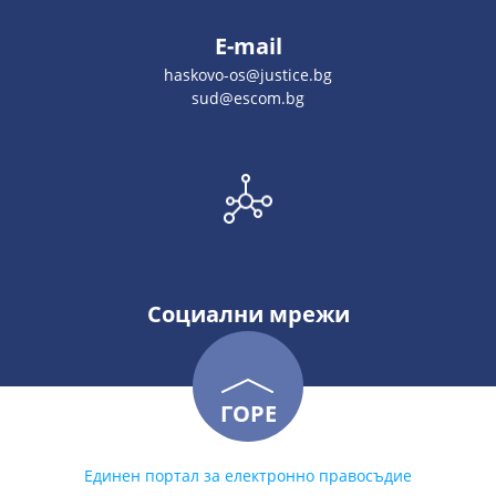
E-mail
haskovo-os@justice.bg
sud@escom.bg
Социални мрежи
ГОРЕ
Единен портал за електронно правосъдие