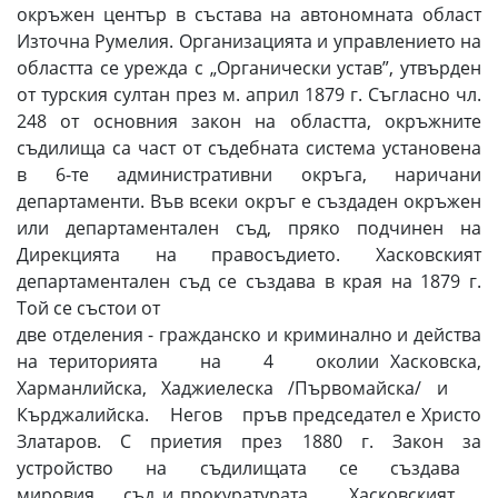
окръжен център в състава на автономната област
Източна Румелия. Организацията и управлението на
областта се урежда с „Органически устав”, утвърден
от турския султан през м. април 1879 г. Съгласно чл.
248 от основния закон на областта, окръжните
съдилища са част от съдебната система установена
в 6-те административни окръга, наричани
департаменти. Във всеки окръг е създаден окръжен
или департаментален съд, пряко подчинен на
Дирекцията на правосъдието. Хасковският
департаментален съд се създава в края на 1879 г.
Той се състои от
две отделения - гражданско и криминално и действа
на територията на 4 околии Хасковска,
Харманлийска, Хаджиелеска /Първомайска/ и
Кърджалийска. Негов пръв председател е Христо
Златаров. С приетия през 1880 г. Закон за
устройство на съдилищата се създава
мировия съд и прокуратурата. Хасковският