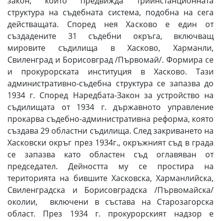
закон, който предвижда триинстанционната
структура на съдебната система, подобна на сега
действащата. Според нея Хасково е един от
създадените 31 съдебни окръга, включващ
мировите съдилища в Хасково, Харманли,
Свиленград и Борисовград /Първомай/. Формира се
и прокурорската институция в Хасково. Тази
административно-съдебна структура се запазва до
1934 г. Според Наредбата-Закон за устройство на
съдилищата от 1934 г. държавното управление
прокарва съдебно-административна реформа, която
създава 29 областни съдилища. След закриването на
Хасковски окръг през 1934г., окръжният съд в града
се запазва като областен съд оглавяван от
председател. Дейността му се простира на
територията на бившите Хасковска, Харманлийска,
Свиленградска и Борисовградска /Първомайска/
околии, включени в състава на Старозагорска
област. През 1934 г. прокурорският надзор е