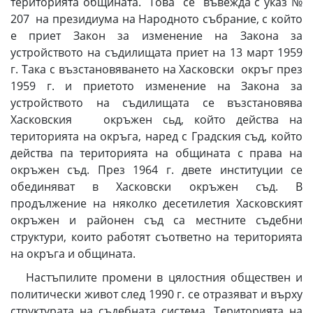
територията общината. Това се въвежда с указ №
207 на президиума на Народното събрание, с който
е приет Закон за изменение на Закона за
устройството на съдилищата приет на 13 март 1959
г. Така с възстановяването на Хасковски окръг през
1959 г. и приетото изменение на Закона за
устройството на съдилищата се възстановява
Хасковския окръжен сьд, който действа на
територията на окръга, наред с Градския съд, който
действа па територията на общината с права на
окръжен съд. През 1964 г. двете институции се
обединяват в Хасковски окръжен съд. В
продължение на няколко десетилетия Хасковският
окръжен и районен съд са местните съдебни
структури, които работят съответно на територията
на окръга и общината.
Настъпилите промени в цялостния обществен и
политически живот след 1990 г. се отразяват и върху
структурата на съдебната система. Територията на