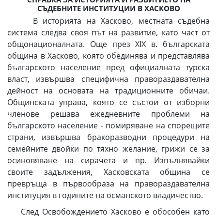
СЪДЕБНИТЕ ИНСТИТУЦИИ В ХАСКОВО
В историята на Хасково, местната съдебна
система следва своя път на развитие, като част от
общонационалната. Още през XIX в. българската
община в Хасково, която обединява и представлява
българското население пред официалната турска
власт, извършва специфична правораздавателна
дейност на основата на традиционните обичаи.
Общинската управа, която се състои от изборни
членове решава ежедневните проблеми на
българското население - помиряване на спорещите
страни, извършва бракоразводни процедури на
семейните двойки по тяхно желание, грижи се за
осиновяване на сирачета и пр. Изпълнявайки
своите задължения, Хасковската община се
превръща в първообраза на правораздавателна
институция в годините на османското владичество.
След Освобождението Хасково е обособен като