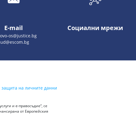
E-mail
Социални мрежи
ovo-os@justice.bg
sud@escom.bg
а защита на личните данни
слуги и е-правосъдие“, се
инансирана от Европейския