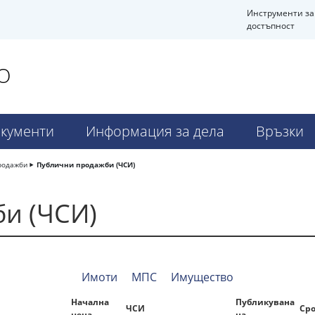
Инструменти за
достъпност
О
кументи
Информация за дела
Връзки
родажби
Публични продажби (ЧСИ)
и (ЧСИ)
Имоти
МПС
Имущество
Начална
Публикувана
ЧСИ
Ср
цена
на