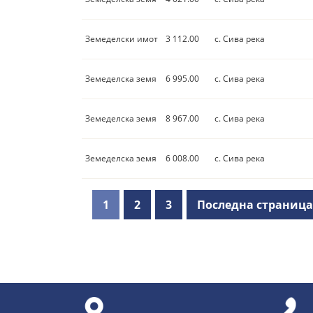
Земеделски имот
3 112.00
с. Сива река
Земеделска земя
6 995.00
с. Сива река
Земеделска земя
8 967.00
с. Сива река
Земеделска земя
6 008.00
с. Сива река
1
2
3
Последна страница