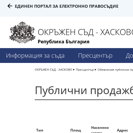
ЕДИНЕН ПОРТАЛ ЗА ЕЛЕКТРОННО ПРАВОСЪДИЕ
ОКРЪЖЕН СЪД - ХАСКОВ
Република България
Информация за съда
Пресцентър
До
ОКРЪЖЕН СЪД - ХАСКОВО
Пресцентър
Обявления публични п
Публични продажб
Населено
Тип
Площ
Адрес
място