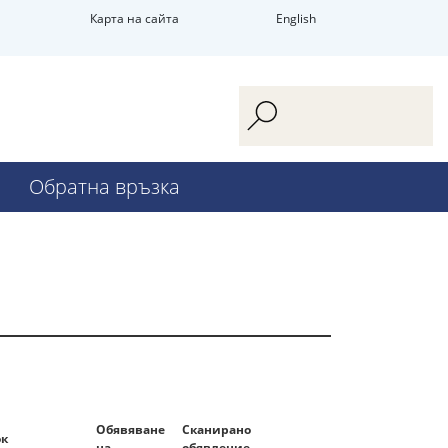
Карта на сайта
English
Обратна връзка
Обявяване
Сканирано
ок
на
обявление