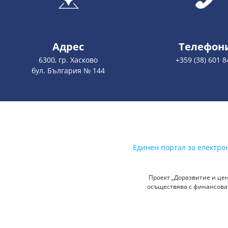
Адрес
Телефон
6300, гр. Хасково
+359 (38) 601 8
бул. България № 144
Единен портал за електро
Проект „Доразвитие и цен
осъществява с финансоват