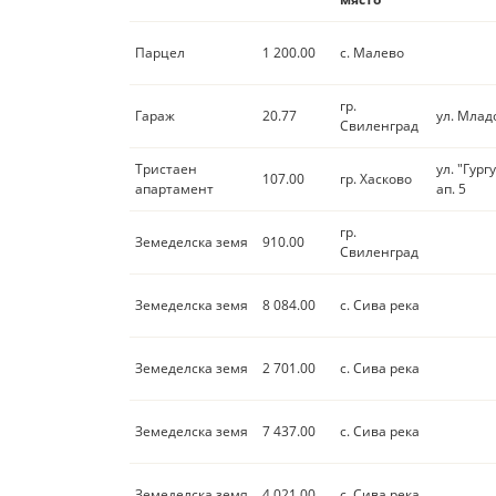
Парцел
1 200.00
с. Малево
гр.
Гараж
20.77
ул. Млад
Свиленград
Тристаен
ул. "Гургу
107.00
гр. Хасково
апартамент
ап. 5
гр.
Земеделска земя
910.00
Свиленград
Земеделска земя
8 084.00
с. Сива река
Земеделска земя
2 701.00
с. Сива река
Земеделска земя
7 437.00
с. Сива река
Земеделска земя
4 021.00
с. Сива река