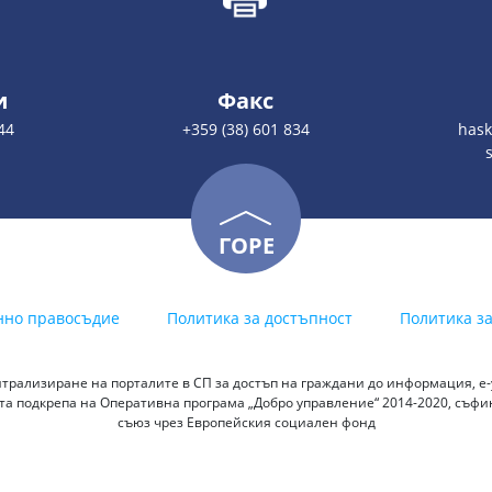
и
Факс
44
+359 (38) 601 834
hask
ГОРЕ
нно правосъдие
Политика за достъпност
Политика з
трализиране на порталите в СП за достъп на граждани до информация, е-у
а подкрепа на Оперативна програма „Добро управление“ 2014-2020, съф
съюз чрез Европейския социален фонд