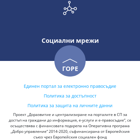
Социални мрежи
ГОРЕ
Единен портал за електронно правосъдие
Политика за достъпност
Политика за защита на личните данни
Проект „Доразвитие и централизиране на порталите в СП за
достъп на граждани до информация, е-услуги и е-правосъдие“, се
осъществява с финансовата подкрепа на Оперативна програма
„Добро управление“ 2014-2020, съфинансирана от Европейския
съюз чрез Европейския социален фонд