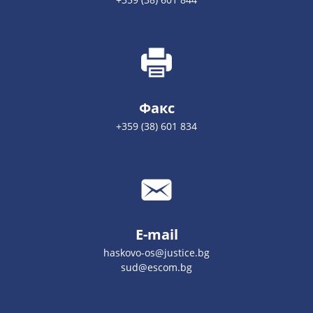
Факс
+359 (38) 601 834
E-mail
haskovo-os@justice.bg
sud@escom.bg