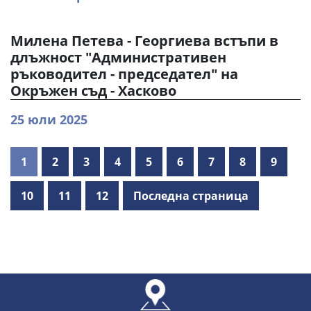
Милена Петева - Георгиева встъпи в
длъжност "Административен
ръководител - председател" на
Окръжен съд - Хасково
25 юли 2025
1
2
3
4
5
6
7
8
9
10
11
12
Последна страница