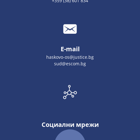
+359 (38) 601 834
E-mail
haskovo-os@justice.bg
sud@escom.bg
Социални мрежи