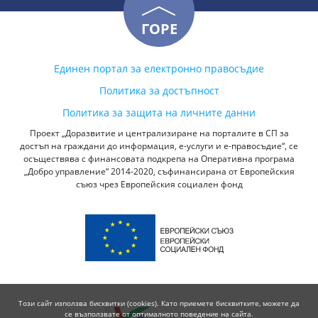
ГОРЕ
Единен портал за електронно правосъдие
Политика за достъпност
Политика за защита на личните данни
Проект „Доразвитие и централизиране на порталите в СП за
достъп на граждани до информация, е-услуги и е-правосъдие“, се
осъществява с финансовата подкрепа на Оперативна програма
„Добро управление“ 2014-2020, съфинансирана от Европейския
съюз чрез Европейския социален фонд
Този сайт използва бисквитки (cookies). Като приемете бисквитките, можете да
се възползвате от оптималното поведение на сайта.