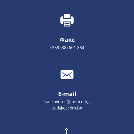
Факс
+359 (38) 601 834
E-mail
haskovo-os@justice.bg
sud@escom.bg