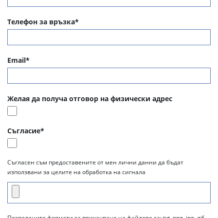
Телефон за връзка*
Email*
Желая да получа отговор на физически адрес
Съгласие*
Съгласен съм предоставените от мен лични данни да бъдат
използвани за целите на обработка на сигнала
Позволените формати за прикачване на файлове са: txt, png, jpg, gif,