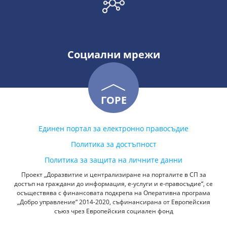
Социални мрежи
ГОРЕ
Единен портал за електронно правосъдие
Политика за достъпност
Политика за защита на личните данни
Проект „Доразвитие и централизиране на порталите в СП за
достъп на граждани до информация, е-услуги и е-правосъдие“, се
осъществява с финансовата подкрепа на Оперативна програма
„Добро управление“ 2014-2020, съфинансирана от Европейския
съюз чрез Европейския социален фонд