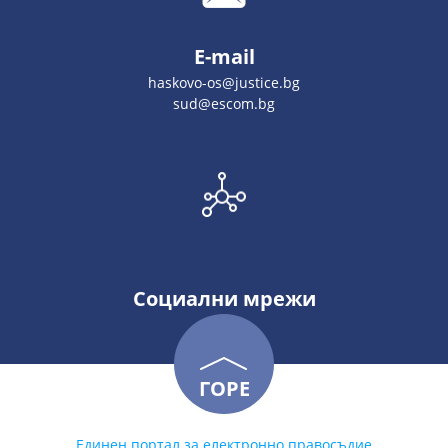
E-mail
haskovo-os@justice.bg
sud@escom.bg
Социални мрежи
ГОРЕ
Единен портал за електронно правосъдие