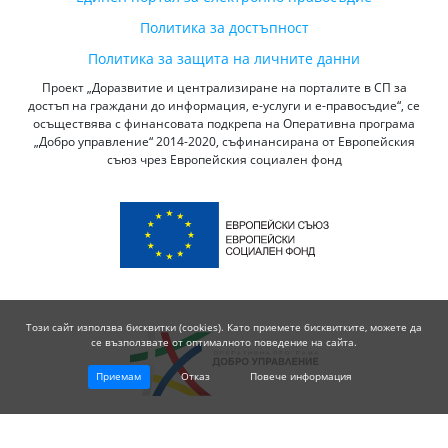
Политика за достъпност
Политика за защита на личните данни
Проект „Доразвитие и централизиране на порталите в СП за
достъп на граждани до информация, е-услуги и е-правосъдие“, се
осъществява с финансовата подкрепа на Оперативна програма
„Добро управление“ 2014-2020, съфинансирана от Европейския
съюз чрез Европейския социален фонд
Този сайт използва бисквитки (cookies). Като приемете бисквитките, можете да
се възползвате от оптималното поведение на сайта.
Приемам
Отказ
Повече информация
© 2026 Висш Съдебен Съвет - Република България